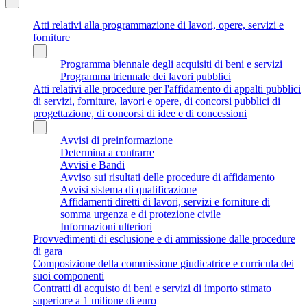
Atti relativi alla programmazione di lavori, opere, servizi e
forniture
Programma biennale degli acquisiti di beni e servizi
Programma triennale dei lavori pubblici
Atti relativi alle procedure per l'affidamento di appalti pubblici
di servizi, forniture, lavori e opere, di concorsi pubblici di
progettazione, di concorsi di idee e di concessioni
Avvisi di preinformazione
Determina a contrarre
Avvisi e Bandi
Avviso sui risultati delle procedure di affidamento
Avvisi sistema di qualificazione
Affidamenti diretti di lavori, servizi e forniture di
somma urgenza e di protezione civile
Informazioni ulteriori
Provvedimenti di esclusione e di ammissione dalle procedure
di gara
Composizione della commissione giudicatrice e curricula dei
suoi componenti
Contratti di acquisto di beni e servizi di importo stimato
superiore a 1 milione di euro