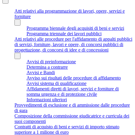
Atti relativi alla programmazione di lavori, opere, servizi e
forniture
Programma biennale degli acquisiti di beni e servizi
Programma triennale dei lavori pubblici
Atti relativi alle procedure per l'affidamento di appalti pubblici
di servizi, forniture, lavori e opere, di concorsi pubblici di
progettazione, di concorsi di idee e di concessioni
Avvisi di preinformazione
Determina a contrarre
Avvisi e Bandi
Avviso sui risultati delle procedure di affidamento
Avvisi sistema di qualificazione
Affidamenti diretti di lavori, servizi e forniture di
somma urgenza e di protezione civile
Informazioni ulteriori
Provvedimenti di esclusione e di ammissione dalle procedure
di gara
Composizione della commissione giudicatrice e curricula dei
suoi componenti
Contratti di acquisto di beni e servizi di importo stimato
superiore a 1 milione di euro