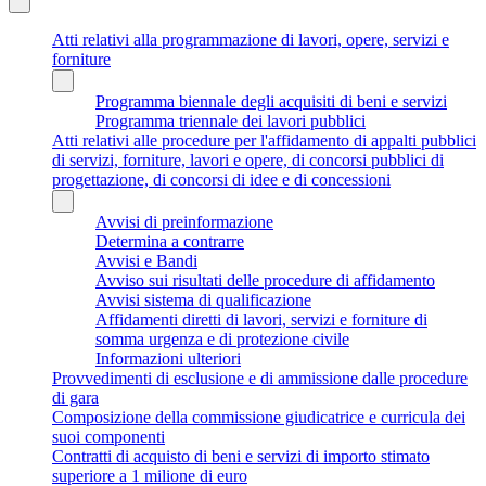
Atti relativi alla programmazione di lavori, opere, servizi e
forniture
Programma biennale degli acquisiti di beni e servizi
Programma triennale dei lavori pubblici
Atti relativi alle procedure per l'affidamento di appalti pubblici
di servizi, forniture, lavori e opere, di concorsi pubblici di
progettazione, di concorsi di idee e di concessioni
Avvisi di preinformazione
Determina a contrarre
Avvisi e Bandi
Avviso sui risultati delle procedure di affidamento
Avvisi sistema di qualificazione
Affidamenti diretti di lavori, servizi e forniture di
somma urgenza e di protezione civile
Informazioni ulteriori
Provvedimenti di esclusione e di ammissione dalle procedure
di gara
Composizione della commissione giudicatrice e curricula dei
suoi componenti
Contratti di acquisto di beni e servizi di importo stimato
superiore a 1 milione di euro