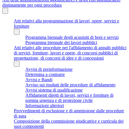
distintamente per ogni procedura
Atti relativi alla programmazione di lavori, opere, servizi e
forniture
Programma biennale degli acquisiti di beni e servizi
Programma triennale dei lavori pubblici
Atti relativi alle procedure per l'affidamento di appalti pubblici
di servizi, forniture, lavori e opere, di concorsi pubblici di
progettazione, di concorsi di idee e di concessioni
Avvisi di preinformazione
Determina a contrarre
Avvisi e Bandi
Avviso sui risultati delle procedure di affidamento
Avvisi sistema di qualificazione
Affidamenti diretti di lavori, servizi e forniture di
somma urgenza e di protezione civile
Informazioni ulteriori
Provvedimenti di esclusione e di ammissione dalle procedure
di gara
Composizione della commissione giudicatrice e curricula dei
suoi componenti