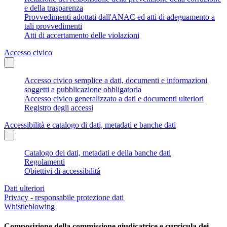
e della trasparenza
Provvedimenti adottati dall'ANAC ed atti di adeguamento a
tali provvedimenti
Atti di accertamento delle violazioni
Accesso civico
Accesso civico semplice a dati, documenti e informazioni
soggetti a pubblicazione obbligatoria
Accesso civico generalizzato a dati e documenti ulteriori
Registro degli accessi
Accessibilità e catalogo di dati, metadati e banche dati
Catalogo dei dati, metadati e della banche dati
Regolamenti
Obiettivi di accessibilità
Dati ulteriori
Privacy - responsabile protezione dati
Whistleblowing
Composizione della commissione giudicatrice e curricula dei