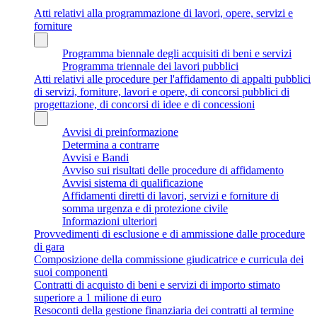
Atti relativi alla programmazione di lavori, opere, servizi e
forniture
Programma biennale degli acquisiti di beni e servizi
Programma triennale dei lavori pubblici
Atti relativi alle procedure per l'affidamento di appalti pubblici
di servizi, forniture, lavori e opere, di concorsi pubblici di
progettazione, di concorsi di idee e di concessioni
Avvisi di preinformazione
Determina a contrarre
Avvisi e Bandi
Avviso sui risultati delle procedure di affidamento
Avvisi sistema di qualificazione
Affidamenti diretti di lavori, servizi e forniture di
somma urgenza e di protezione civile
Informazioni ulteriori
Provvedimenti di esclusione e di ammissione dalle procedure
di gara
Composizione della commissione giudicatrice e curricula dei
suoi componenti
Contratti di acquisto di beni e servizi di importo stimato
superiore a 1 milione di euro
Resoconti della gestione finanziaria dei contratti al termine