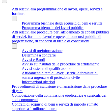
Atti relativi alla programmazione di lavori, opere, servizi e
forniture
Programma biennale degli acquisiti di beni e servizi
Programma triennale dei lavori pubblici
Atti relativi alle procedure per l'affidamento di appalti pubblici
di servizi, forniture, lavori e opere, di concorsi pubblici di
progettazione, di concorsi di idee e di concessioni
Avvisi di preinformazione
Determina a contrarre
Avvisi e Bandi
Avviso sui risultati delle procedure di affidamento
Avvisi sistema di qualificazione
Affidamenti diretti di lavori, servizi e forniture di
somma urgenza e di protezione civile
Informazioni ulteriori
Provvedimenti di esclusione e di ammissione dalle procedure
di gara
Composizione della commissione giudicatrice e curricula dei
suoi componenti
Contratti di acquisto di beni e servizi di importo stimato
superiore a 1 milione di euro