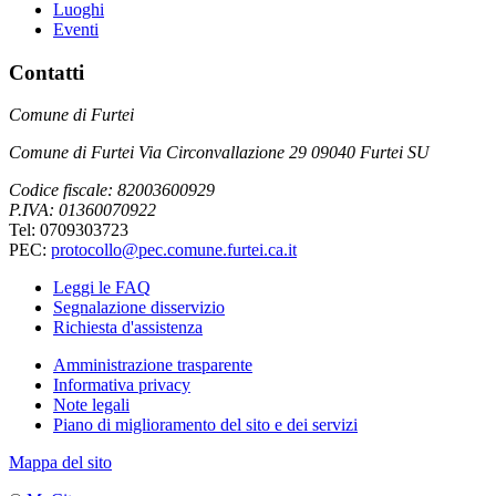
Luoghi
Eventi
Contatti
Comune di Furtei
Comune di Furtei Via Circonvallazione 29 09040 Furtei SU
Codice fiscale: 82003600929
P.IVA: 01360070922
Tel: 0709303723
PEC:
protocollo@pec.comune.furtei.ca.it
Leggi le FAQ
Segnalazione disservizio
Richiesta d'assistenza
Amministrazione trasparente
Informativa privacy
Note legali
Piano di miglioramento del sito e dei servizi
Mappa del sito