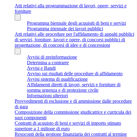
Atti relativi alla programmazione di lavori, opere, servizi e
forniture
Programma biennale degli acquisiti di beni e servizi
Programma triennale dei lavori pubblici
Atti relativi alle procedure per l'affidamento di appalti pubblici
di servizi, forniture, lavori e opere, di concorsi pubblici di
progettazione, di concorsi di idee e di concessioni
Avvisi di preinformazione
Determina a contrarre
Avvisi e Bandi
Avviso sui risultati delle procedure di affidamento
Avvisi sistema di qualificazione
Affidamenti diretti di lavori, servizi e forniture di
somma urgenza e di protezione civile
Informazioni ulteriori
Provvedimenti di esclusione e di ammissione dalle procedure
di gara
Composizione della commissione giudicatrice e curricula dei
suoi componenti
Contratti di acquisto di beni e servizi di importo stimato
superiore a 1 milione di euro
Resoconti della gestione finanziaria dei contratti al termine