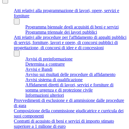
Atti relativi alla programmazione di lavori, opere, servizi e
forniture
Programma biennale degli acquisiti di beni e servizi
Programma triennale dei lavori pubblici
Atti relativi alle procedure per l'affidamento di appalti pubblici
di servizi, forniture, lavori e opere, di concorsi pubblici di
progettazione, di concorsi di idee e di concessioni
Avvisi di preinformazione
Determina a contrarre
Avvisi e Bandi
Avviso sui risultati delle procedure di affidamento
Avvisi sistema di qualificazione
Affidamenti diretti di lavori, servizi e forniture di
somma urgenza e di protezione civile
Informazioni ulteriori
Provvedimenti di esclusione e di ammissione dalle procedure
di gara
Composizione della commissione giudicatrice e curricula dei
suoi componenti
Contratti di acquisto di beni e servizi di importo stimato
superiore a 1 milione di euro