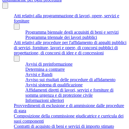
Atti relativi alla programmazione di lavori, opere, servizi e
forniture
Programma biennale degli acquisiti di beni e servizi
Programma triennale dei lavori pubblici
Atti relativi alle procedure per l'affidamento di appalti pubblici
di servizi, forniture, lavori e opere, di concorsi pubblici di
progettazione, di concorsi di idee e di concessioni
Avvisi di preinformazione
Determina a contrarre
Avvisi e Bandi
Avviso sui risultati delle procedure di affidamento
Avvisi sistema di qualificazione
Affidamenti diretti di lavori, servizi e forniture di
somma urgenza e di protezione civile
Informazioni ulteriori
Provvedimenti di esclusione e di ammissione dalle procedure
di gara
Composizione della commissione giudicatrice e curricula dei
suoi componenti
Contratti di acquisto di beni e servizi di importo stimato