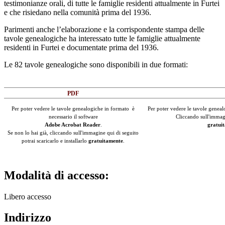
testimonianze orali, di tutte le famiglie residenti attualmente in Furtei
e che risiedano nella comunità prima del 1936.
Parimenti anche l’elaborazione e la corrispondente stampa delle
tavole genealogiche ha interessato tutte le famiglie attualmente
residenti in Furtei e documentate prima del 1936.
Le 82 tavole genealogiche sono disponibili in due formati:
PDF
Per poter vedere le tavole genealogiche in formato è
Per poter vedere le tavole genealo
necessario il software
Cliccando sull'immagin
Adobe Acrobat Reader
.
gratui
Se non lo hai già, cliccando sull'immagine qui di seguito
potrai scaricarlo e installarlo
gratuitamente
.
Modalità di accesso:
Libero accesso
Indirizzo